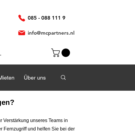
085 - 088 111 9
info@mcpartners.nl
elden
Mieten
Mieten
Über uns
Über uns
gen?
ur Verstärkung unseres Teams in
 Fernzugriff und helfen Sie bei der