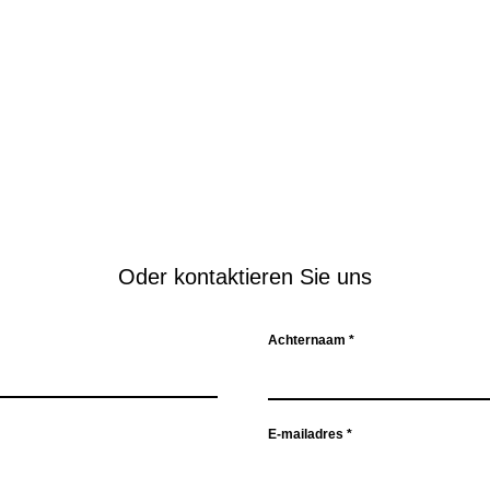
nen Stellen?
ischen Teams und entwickeln Sie sich als IT-Experte weiter! Se
ändler und Apple-ICT-Dienstleister. Unser Fokus liegt auf dem Geschäft
reich der Apple-Automatisierung wagen wir zu sagen: Apple ist unser
male Apple-IT-Lösung in den gesamten Niederlanden, vom Server bis zum
Oder kontaktieren Sie uns
Achternaam
E-mailadres