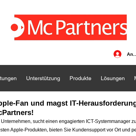
Anm
stungen
stungen
Unterstützung
Unterstützung
Produkte
Produkte
Lösungen
Lösungen
Apple-Fan und
magst IT-Herausforderun
Partners!
ür Unternehmen, sucht einen engagierten ICT-Systemmanager z
ten Apple-Produkten, bieten Sie Kundensupport vor Ort und per