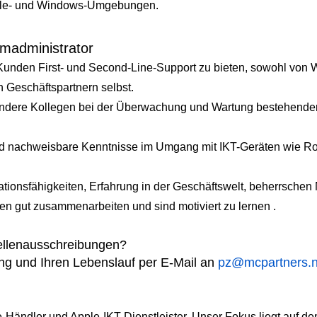
pple- und Windows-Umgebungen.
emadministrator
en Kunden First- und Second-Line-Support zu bieten, sowohl von
 Geschäftspartnern selbst.
andere Kollegen bei der Überwachung und Wartung bestehender 
 und nachweisbare Kenntnisse im Umgang mit IKT-Geräten wie R
tionsfähigkeiten, Erfahrung in der Geschäftswelt, beherrschen
en gut zusammenarbeiten und sind motiviert zu lernen
.
tellenausschreibungen?
g und Ihren Lebenslauf per E-Mail an
pz@mcpartners.n
le-Händler und Apple-IKT-Dienstleister. Unser Fokus liegt auf d