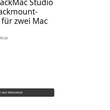
ackMac Studio
Rackmount-
für zwei Mac
STD-2X
is
In den Warenkorb