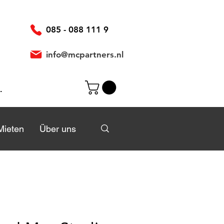
085 - 088 111 9
info@mcpartners.nl
elden
Mieten
Mieten
Über uns
Über uns