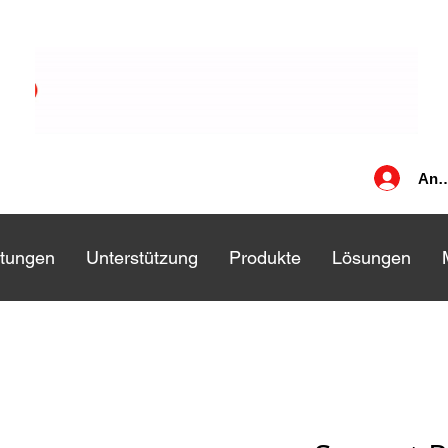
Anm
stungen
stungen
Unterstützung
Unterstützung
Produkte
Produkte
Lösungen
Lösungen