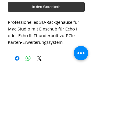
In den Warenkorb
Professionelles 3U-Rackgehäuse für
Mac Studio mit Einschub für Echo I
oder Echo III Thunderbolt-zu-PCIe-
Karten-Erweiterungssystem
Die angegebenen Beträge verstehen sich zuzüglich
Versandkosten und zuzüglich Mehrwertsteuer, sofern
nicht anders angegeben.