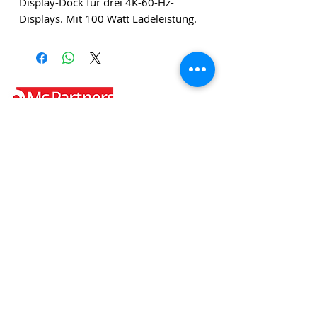
Display-Dock für drei 4K-60-Hz-
Displays. Mit 100 Watt Ladeleistung.
Die angegebenen Beträge verstehen sich zuzüglich
Versandkosten und zuzüglich Mehrwertsteuer, sofern
nicht anders angegeben.
Klicken Sie
hier
, um unseren
Newsletter zu abonnieren!
Datenschutzrichtlini
e
Geschäftsbedingungen
Versand und Rücksendungen