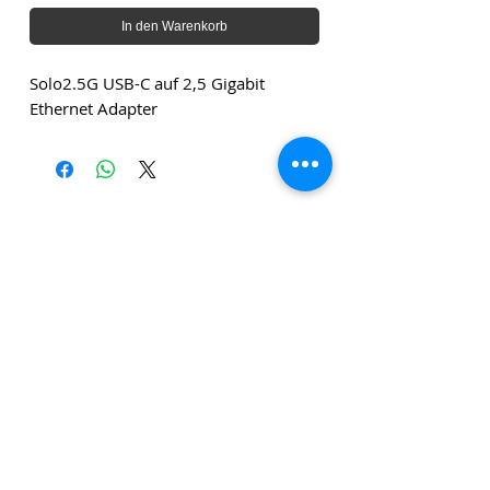
In den Warenkorb
Solo2.5G USB-C auf 2,5 Gigabit
Ethernet Adapter
Die angegebenen Beträge verstehen sich zuzüglich
Versandkosten und zuzüglich Mehrwertsteuer, sofern
nicht anders angegeben.
Klicken Sie
hier
, um unseren
Newsletter zu abonnieren!