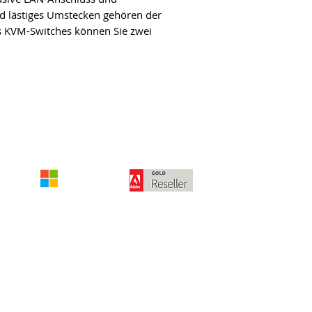
d lästiges Umstecken gehören der
s KVM-Switches können Sie zwei
Die angegebenen Beträge verstehen 
Meh
© 2024 von McPart