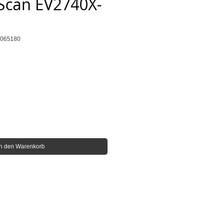
xScan EV2740X-
7065180
is
In den Warenkorb