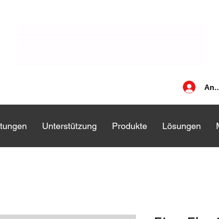
Anm
stungen
stungen
Unterstützung
Unterstützung
Produkte
Produkte
Lösungen
Lösungen