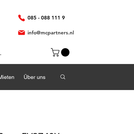
085 - 088 111 9
info@mcpartners.nl
elden
Mieten
Mieten
Über uns
Über uns