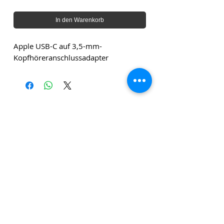
In den Warenkorb
Apple USB-C auf 3,5-mm-
Kopfhöreranschlussadapter
Die angegebenen Beträge verstehen sich zuzüglich
Versandkosten und zuzüglich Mehrwertsteuer, sofern
nicht anders angegeben.
Klicken Sie
hier
, um unseren