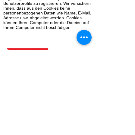
Benutzerprofile zu registrieren. Wir versichern
Ihnen, dass aus den Cookies keine
personenbezogenen Daten wie Name, E-Mail,
Adresse usw. abgeleitet werden. Cookies
können Ihren Computer oder die Dateien auf
Ihrem Computer nicht beschädigen.
Die angegebenen Beträge verstehen sich zuzüglich
Versandkosten und zuzüglich Mehrwertsteuer, sofern
nicht anders angegeben.
Klicken Sie
hier
, um unseren
Newsletter zu abonnieren!
Datenschutzrichtlini
e