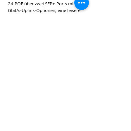
24-POE über zwei SFP+-Ports mit 10-
Gbit/s-Uplink-Optionen, eine leisere
Kühlung und ein 1,3-Zoll-Touch-LCM
mit Statusinformationen.
Die angegebenen Beträge verstehen sich zuzüglich
Versandkosten und zuzüglich Mehrwertsteuer, sofern
nicht anders angegeben.
Klicken Sie
hier
, um unseren
Newsletter zu abonnieren!
Datenschutzrichtlini