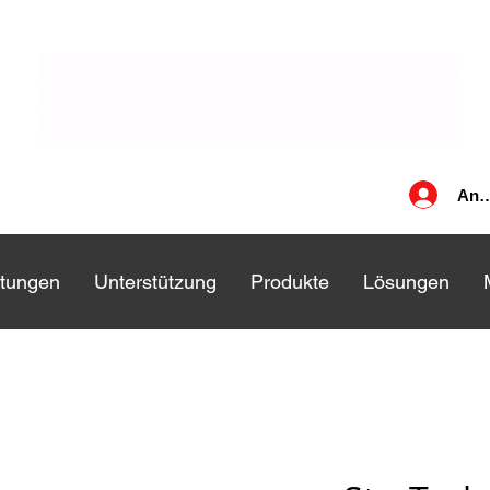
Anm
stungen
stungen
Unterstützung
Unterstützung
Produkte
Produkte
Lösungen
Lösungen