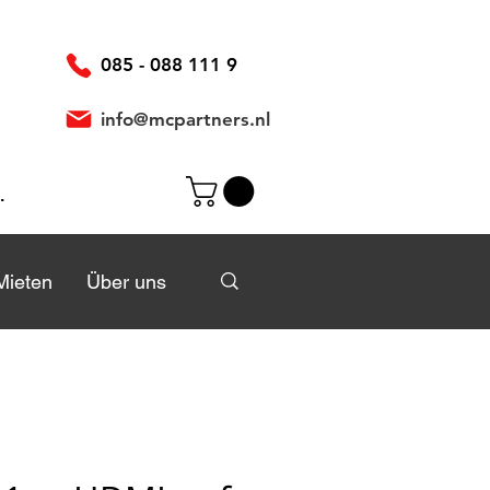
085 - 088 111 9
info@mcpartners.nl
elden
Mieten
Mieten
Über uns
Über uns