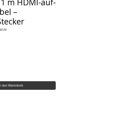
 1 m HDMI-auf-
bel –
Stecker
MM1M
In den Warenkorb