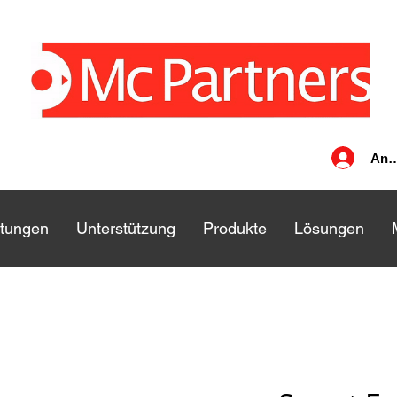
Anm
stungen
stungen
Unterstützung
Unterstützung
Produkte
Produkte
Lösungen
Lösungen