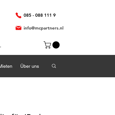
085 - 088 111 9
info@mcpartners.nl
elden
Mieten
Mieten
Über uns
Über uns