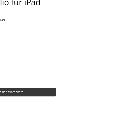
io für iPad
ZM/A
In den Warenkorb