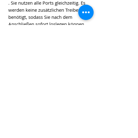
. Sie nutzen alle Ports gleichzeitig. Es
werden keine zusätzlichen Treiber
benötigt, sodass Sie nach dem
Anschließen sofort loslegen können.
Funktioniert nicht mit dem 2021 iPad
Pro M1.*
Die angegebenen Beträge verstehen sich zuzüglich
Versandkosten und zuzüglich Mehrwertsteuer, sofern
nicht anders angegeben.
Klicken Sie
hier
, um unseren