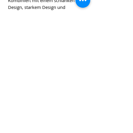
Kombiniert mit einem schlanken
Design, starkem Design und
wunderschönem Aluminium, für das
Satechi bekannt ist.
Die angegebenen Beträge verstehen sich zuzüglich
Versandkosten und zuzüglich Mehrwertsteuer, sofern
nicht anders angegeben.
Klicken Sie
hier
, um unseren
Newsletter zu abonnieren!
Datenschutzrichtlini