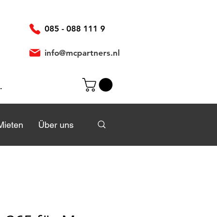
085 - 088 111 9
info@mcpartners.nl
elden
Mieten
Mieten
Über uns
Über uns