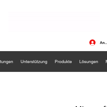
Anm
stungen
stungen
Unterstützung
Unterstützung
Produkte
Produkte
Lösungen
Lösungen