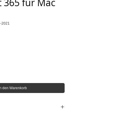
t 365 für Mac
5-2021
is
In den Warenkorb
ac und iOS
n jährlich und werden jedes Jahr
.