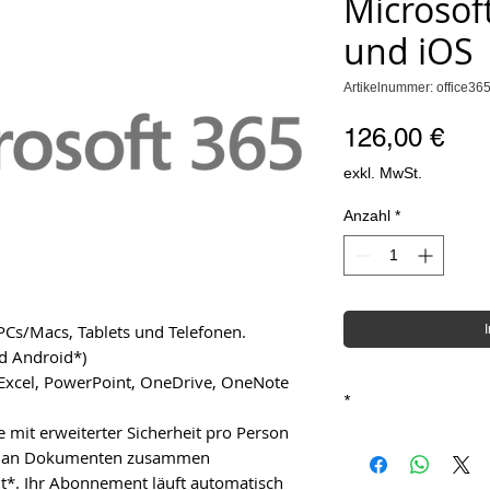
Microsof
und iOS
Artikelnummer: office36
Pre
126,00 €
exkl. MwSt.
Anzahl
*
Cs/Macs, Tablets und Telefonen.
nd Android*)
xcel, PowerPoint, OneDrive, OneNote
*
 mit erweiterter Sicherheit pro Person
Microsoft 365 für M
ren an Dokumenten zusammen
* Diese Kosten gelte
*. Ihr Abonnement läuft automatisch
in Rechnung gestellt