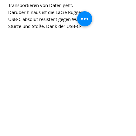
Transportieren von Daten geht.
Darüber hinaus ist die LaCie Rugged
USB-C absolut resistent gegen Wasser,
Stürze und Stöße. Dank der USB-C-
Port-Verbindung lässt sich die LaCie
Rugged USB-C problemlos
anschließen.
Die angegebenen Beträge verstehen sich zuzüglich
Versandkosten und zuzüglich Mehrwertsteuer, sofern