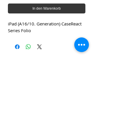
In den Warenkorb
iPad (A16/10. Generation) CaseReact
Series Folio
Die angegebenen Beträge verstehen sich zuzüglich
Versandkosten und zuzüglich Mehrwertsteuer, sofern
nicht anders angegeben.
Klicken Sie
hier
, um unseren
Newsletter zu abonnieren!