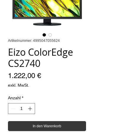
Artikelnummer: 4995047055624
Eizo ColorEdge
CS2740
Preis
1.222,00 €
exkl. MwSt.
Anzahl
*
In den Warenkorb