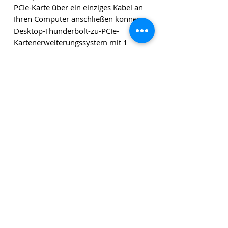
PCIe-Karte über ein einziges Kabel an
Ihren Computer anschließen können.
Desktop-Thunderbolt-zu-PCIe-
Kartenerweiterungssystem mit 1
Steckplatz für Computer mit
Thunderbolt 4- oder Thunderbolt 3-
Anschlüssen
Die angegebenen Beträge verstehen sich zuzüglich
Versandkosten und zuzüglich Mehrwertsteuer, sofern
nicht anders angegeben.