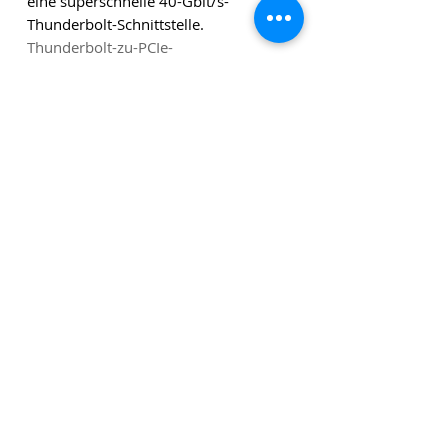
eine superschnelle 40-Gbit/s-
Thunderbolt-Schnittstelle.
Thunderbolt-zu-PCIe-
Kartenerweiterungsmodul mit 3
Steckplätzen
Die angegebenen Beträge verstehen sich zuzüglich
Versandkosten und zuzüglich Mehrwertsteuer, sofern
nicht anders angegeben.
Klicken Sie
hier
, um unseren
Newsletter zu abonnieren!