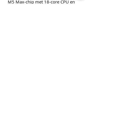
M5 Max‑chip met 18‑core CPU en
40‑core GPU
Die angegebenen Beträge verstehen sich zuzüglich
Versandkosten und zuzüglich Mehrwertsteuer, sofern
nicht anders angegeben.
Klicken Sie
hier
, um unseren
Newsletter zu abonnieren!
Datenschutzrichtlini
e
Geschäftsbedingungen
Versand und Rücksendungen